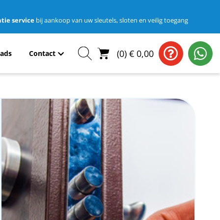
tie service
bij aankoop van uw sleutels, sloten en veilig toegang
(
0
)
€
0,00
ads
Contact