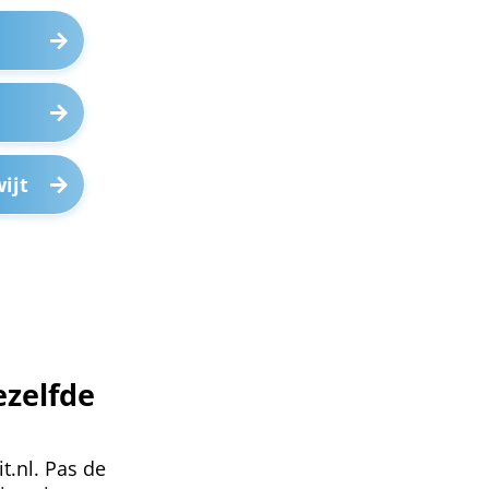
ijt
ezelfde
t.nl. Pas de