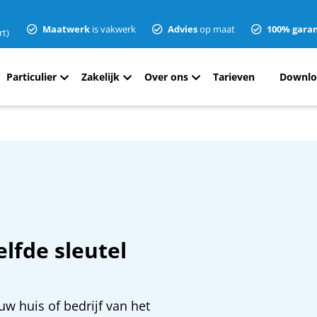
Maatwerk
is vakwerk
Advies
op maat
100% garan
rt)
Particulier
Zakelijk
Over ons
Tarieven
Downlo
lfde sleutel
 uw huis of bedrijf van het