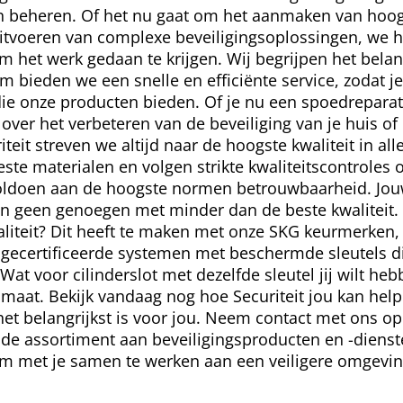
n beheren. Of het nu gaat om het aanmaken van hoo
 uitvoeren van complexe beveiligingsoplossingen, we 
 het werk gedaan te krijgen. Wij begrijpen het belang
m bieden we een snelle en efficiënte service, zodat je
e onze producten bieden. Of je nu een spoedreparat
 over het verbeteren van de beveiliging van je huis of
riteit streven we altijd naar de hoogste kwaliteit in al
este materialen en volgen strikte kwaliteitscontroles
oldoen aan de hoogste normen betrouwbaarheid. Jouw
men geen genoegen met minder dan de beste kwaliteit
liteit? Dit heeft te maken met onze SKG keurmerken,
gecertificeerde systemen met beschermde sleutels di
Wat voor cilinderslot met dezelfde sleutel jij wilt he
maat. Bekijk vandaag nog hoe Securiteit jou kan help
t belangrijkst is voor jou. Neem contact met ons op
eide assortiment aan beveiligingsproducten en -diens
om met je samen te werken aan een veiligere omgevin