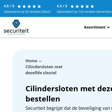
4.5 / 5
4.3 / 5
Gebaseerd op 92 reviews (Zeist)
Gebaseerd op 133 reviews (Amersfoo
Assortiment
Home
Cilindersloten met
dezelfde sleutel
Cilindersloten met deze
bestellen
Securiteit begrijpt dat de beveiliging van