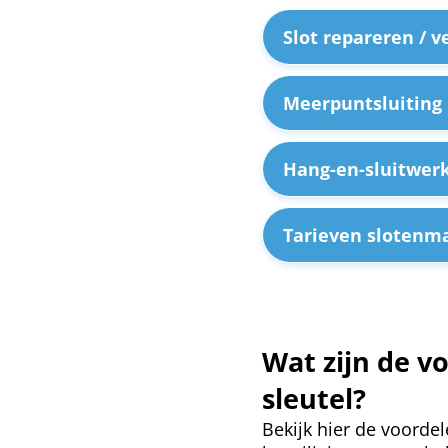
Slot repareren / 
Meerpuntsluiting 
Hang-en-sluitwer
Tarieven slotenm
Wat zijn de v
sleutel?
Bekijk hier de voordel