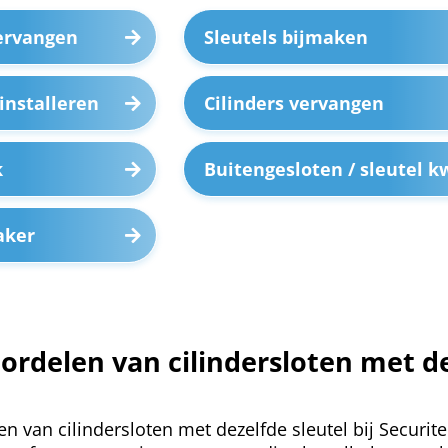
vervangen
Sleutels bijmaken
installeren
Cilinders vervangen
k
Buitengesloten / sleutel kw
aker
oordelen van cilindersloten met d
en van cilindersloten met dezelfde sleutel bij Securitei