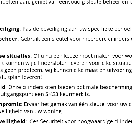
hoeften aan, geniet van eenvoudig sleutelbeheer en ki
veiliging
: Pas de beveiliging aan uw specifieke behoef
lbeheer
: Gebruik één sleutel voor meerdere cilinders
se situaties
: Of u nu een keuze moet maken voor wo
it kunnen wij cilindersloten leveren voor elke situatie.
t is geen probleem, wij kunnen elke maat en uitvoerin
 sluitplan leveren!
id
: Onze cilindersloten bieden optimale bescherming
 uitgangspunt een SKG3 keurmerk is.
mpromis
: Ervaar het gemak van één sleutel voor uw c
 veiligheid van uw woning.
veiligheid
: Kies Securiteit voor hoogwaardige cilinde