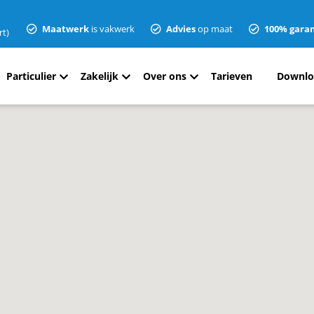
Maatwerk
is vakwerk
Advies
op maat
100% garan
rt)
Particulier
Zakelijk
Over ons
Tarieven
Downlo