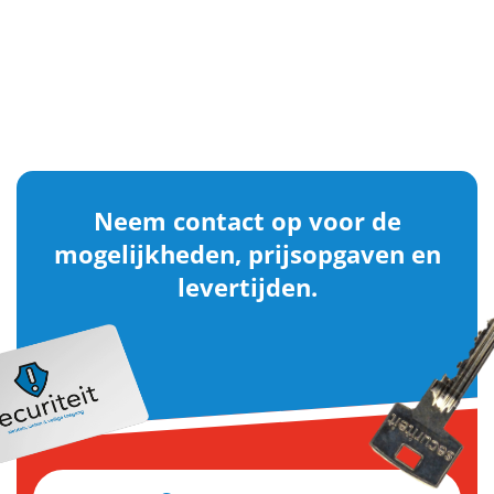
Neem contact op voor de
mogelijkheden, prijsopgaven en
levertijden.