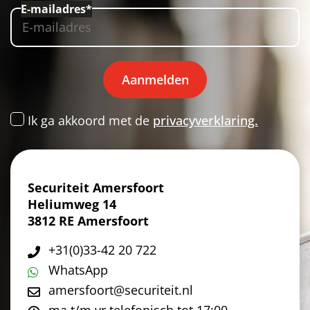
E-mailadres*
Aanmelden
Ik ga akkoord met de
privacyverklaring.
Securiteit Amersfoort
Heliumweg 14
3812 RE Amersfoort
+31(0)33-42 20 722
WhatsApp
amersfoort@securiteit.nl
ma t/m vr telefonisch tot 17:00