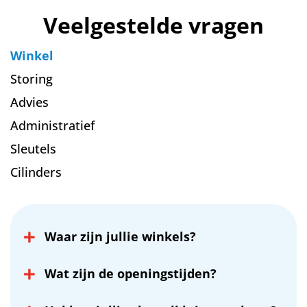
Veelgestelde vragen
Winkel
Storing
Advies
Administratief
Sleutels
Cilinders
Waar zijn jullie winkels?
We hebben een vestiging in Amersfoort
(Heliumweg 14) en een winkel in Zeist
Wat zijn de openingstijden?
(Laan van Vollenhove 2973, op het
Beide winkels zijn geopend van maandag
winkelcentrum).
t/m vrijdag van 08.30 tot 17.30 uur. Onze