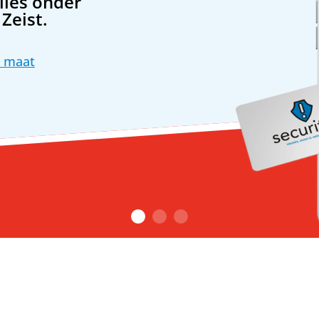
alles onder
Zeist.
p maat