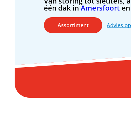
Van storing tot sleutels, 
één dak in
Amersfoort
en 
Assortiment
Advies o