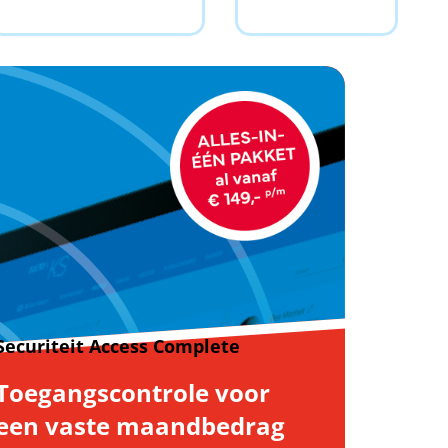
Securiteit Access Complete
Toegangscontrole voor
een vaste maandbedrag