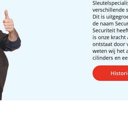
Sleutelspecial
verschillende
Dit is uitgegr
de naam Securi
Securiteit hee
is onze kracht 
ontstaat door
weten wij het 
cilinders en ee
Histor