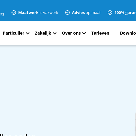
Maatwerk
is vakwerk
Advies
op maat
100% garan
rt)
Particulier
Zakelijk
Over ons
Tarieven
Downlo