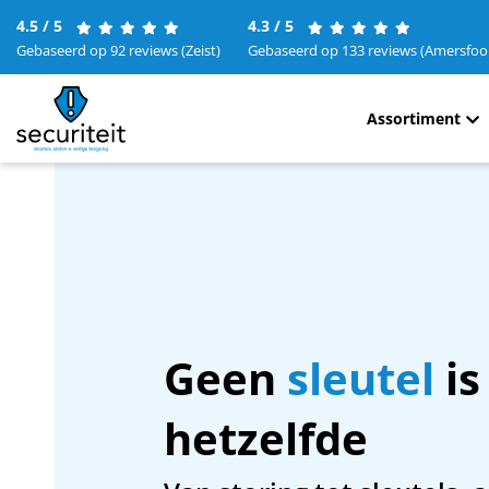
4.5 / 5
4.3 / 5
Gebaseerd op 92 reviews (Zeist)
Gebaseerd op 133 reviews (Amersfoo
Assortiment
Geen
sleutel
is
hetzelfde