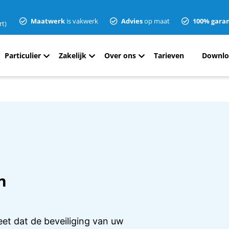
Maatwerk
is vakwerk
Advies
op maat
100% garan
rt)
Particulier
Zakelijk
Over ons
Tarieven
Downlo
n
eet dat de beveiliging van uw