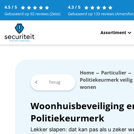
4.5 / 5
4.3 / 5
Gebaseerd op 92 reviews (Zeist)
Gebaseerd op 133 reviews (Amersfoo
Assortiment
Home
Particulier
Politiekeurmerk veilig
Terug
wonen
Woonhuisbeveiliging e
Politiekeurmerk
Lekker slapen: dat kan pas als u zeker w