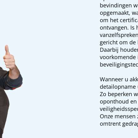
bevindingen wo
opgemaakt, wa
om het certifi
ontvangen. Is 
vanzelfspreken
gericht om de 
Daarbij houden
voorkomende 
beveiligingste
Wanneer u akk
detailopname u
Zo beperken wi
oponthoud en b
veiligheidsspe
Onze mensen zi
omtrent gedra