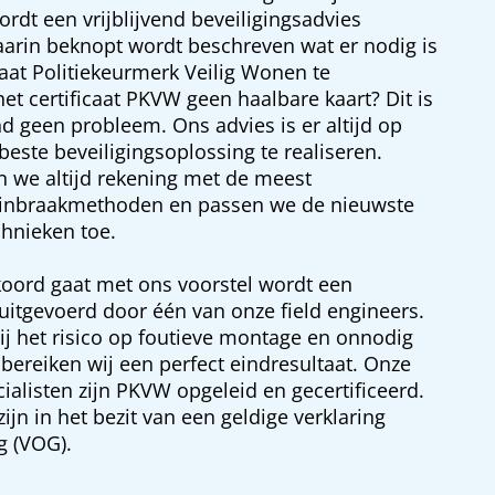
rdt een vrijblijvend beveiligingsadvies
arin beknopt wordt beschreven wat er nodig is
caat Politiekeurmerk Veilig Wonen te
het certificaat PKVW geen haalbare kaart? Dit is
d geen probleem. Ons advies is er altijd op
beste beveiligingsoplossing te realiseren.
 we altijd rekening met de meest
inbraakmethoden en passen we de nieuwste
chnieken toe.
oord gaat met ons voorstel wordt een
itgevoerd door één van onze field engineers.
j het risico op foutieve montage en onnodig
ereiken wij een perfect eindresultaat. Onze
cialisten zijn PKVW opgeleid en gecertificeerd.
jn in het bezit van een geldige verklaring
g (VOG).