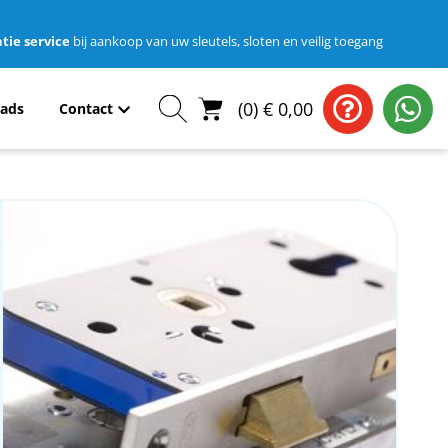
tie service
bij aankoop van uw sleutels, sloten en veilig toegang
(
0
)
€
0,00
ads
Contact