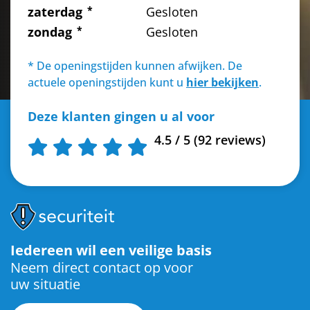
zaterdag
Gesloten
zondag
Gesloten
* De openingstijden kunnen afwijken. De
actuele openingstijden kunt u
hier bekijken
.
Deze klanten gingen u al voor
4.5 / 5 (92 reviews)
Iedereen wil een veilige basis
Neem direct contact op voor
uw situatie