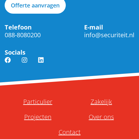
Offerte aanvragen
Telefoon
E-mail
088-8080200
info@securiteit.nl
Socials
Particulier
Zakelijk
Projecten
Over ons
Contact