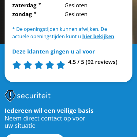
zaterdag
Gesloten
zondag
Gesloten
* De openingstijden kunnen afwijken. De
actuele openingstijden kunt u
hier bekijken
.
Deze klanten gingen u al voor
4.5 / 5 (92 reviews)
Iedereen wil een veilige basis
Neem direct contact op voor
uw situatie