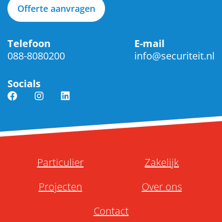
Offerte aanvragen
Telefoon
E-mail
088-8080200
info@securiteit.nl
Socials
Particulier
Zakelijk
Projecten
Over ons
Contact