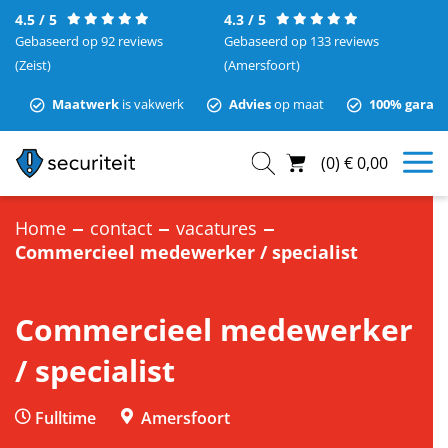
4.5 / 5
4.3 / 5
Gebaseerd op 92 reviews
Gebaseerd op 133 reviews
(Zeist)
(Amersfoort)
Maatwerk
is vakwerk
Advies
op maat
100% garant
(
0
)
€
0,00
Home
contact
vacatures
Commercieel medewerker / specialist
Commercieel medewerker
/ specialist
Fulltime
Amersfoort