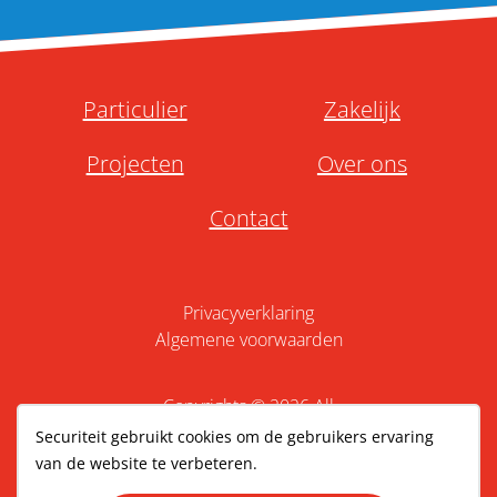
Particulier
Zakelijk
Projecten
Over ons
Contact
Privacyverklaring
Algemene voorwaarden
Copyrights © 2026 All
Rights Reserved by
Securiteit
Securiteit gebruikt cookies om de gebruikers ervaring
Website gemaak door
WebSentiment
van de website te verbeteren.