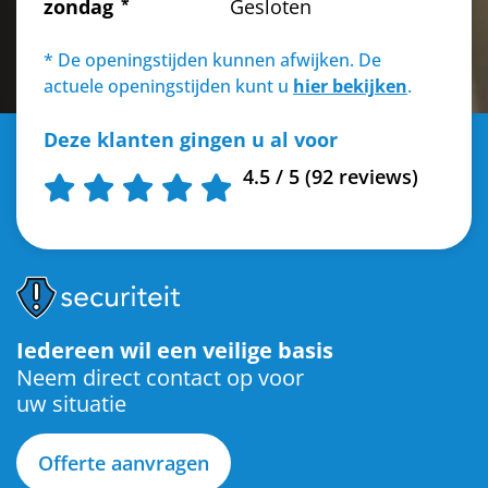
zondag
Gesloten
* De openingstijden kunnen afwijken. De
actuele openingstijden kunt u
hier bekijken
.
Deze klanten gingen u al voor
4.5 / 5 (92 reviews)
Iedereen wil een veilige basis
Neem direct contact op voor
uw situatie
Offerte aanvragen