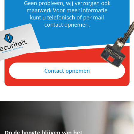
Geen probleem, wij verzorgen ook
maatwerk Voor meer informatie
kunt u telefonisch of per mail
contact opnemen.
Contact opnemen
Op de hoogte blijven van het