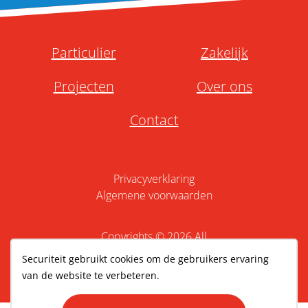
Particulier
Zakelijk
Projecten
Over ons
Contact
Privacyverklaring
Algemene voorwaarden
Copyrights © 2026 All
Rights Reserved by
Securiteit
Securiteit gebruikt cookies om de gebruikers ervaring
Website gemaak door
WebSentiment
van de website te verbeteren.